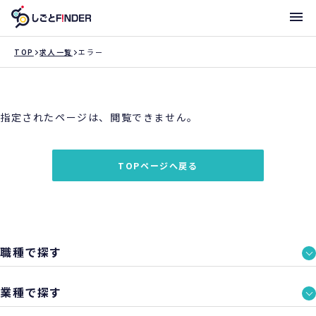
メニ
TOP
求人一覧
エラー
新着求人
指定されたページは、閲覧できません。
働き方・サポート体制一覧
トライアローへ登録
TOPページへ戻る
支店一覧
職種で探す
業種で探す