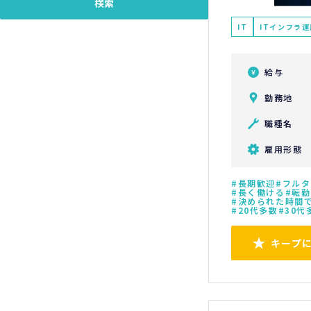
IT
ITインフラ
給与
勤務地
職種名
雇用形態
長期歓迎
フルタ
長く働ける
転勤
決められた時間
20代多数
30代
キープ