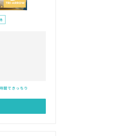
他
時間できっちり