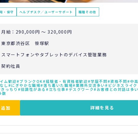
運用・保守
ヘルプデスク／ユーザーサポート
職種その他
月給：290,000円 ～ 320,000円
東京都渋谷区 笹塚駅
スマートフォンやタブレットのデバイス管理業務
契約社員
イム歓迎
ブランクOK
経験者・有資格者歓迎
学歴不問
資格不問
中
なし
にぎやかな職場
落ち着いた職場
業務外交流多い
ビジネスライク
できっちり
協調性がある
立ち仕事
デスクワーク
お客様との対話は多
多数
詳細を見る
に追加