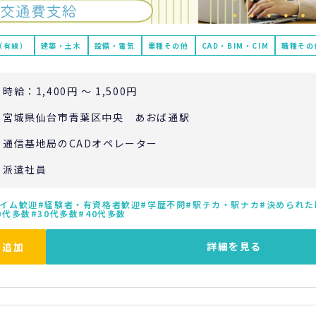
（有線）
建築・土木
設備・電気
業種その他
CAD・BIM・CIM
職種その
時給：1,400円 ～ 1,500円
宮城県仙台市青葉区中央 あおば通駅
通信基地局のCADオペレーター
派遣社員
イム歓迎
経験者・有資格者歓迎
学歴不問
駅チカ・駅ナカ
決められた
0代多数
30代多数
40代多数
詳細を見る
に追加