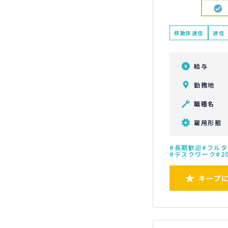
移動体通信
通信
給与
勤務地
職種名
雇用形態
長期歓迎
フルタ
デスクワーク
2
キープ