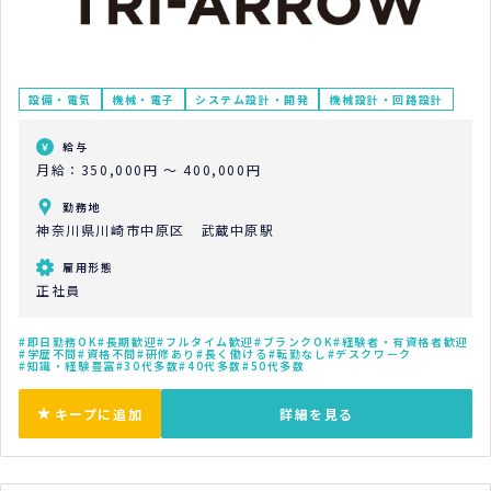
設備・電気
機械・電子
システム設計・開発
機械設計・回路設計
給与
月給：350,000円 ～ 400,000円
勤務地
神奈川県川崎市中原区 武蔵中原駅
雇用形態
正社員
即日勤務OK
長期歓迎
フルタイム歓迎
ブランクOK
経験者・有資格者歓迎
学歴不問
資格不問
研修あり
長く働ける
転勤なし
デスクワーク
知識・経験豊富
30代多数
40代多数
50代多数
キープに追加
詳細を見る