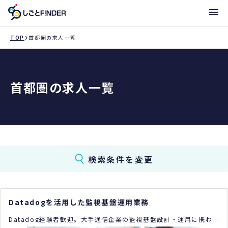
メニ
TOP
首都圏の求人一覧
新着求人
首都圏の求人一覧
働き方・サポート体制一覧
トライアローへ登録
支店一覧
検索条件を変更
Datadogを活用した監視基盤運用業務
Datadog経験者歓迎。大手通信企業の監視基盤設計・運用に携わる
ポジションです。参画後はリモート併用での勤務も可能です。