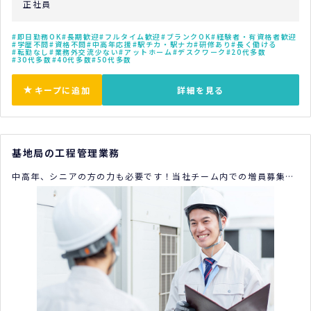
正社員
即日勤務OK
長期歓迎
フルタイム歓迎
ブランクOK
経験者・有資格者歓迎
学歴不問
資格不問
中高年応援
駅チカ・駅ナカ
研修あり
長く働ける
転勤なし
業務外交流少ない
アットホーム
デスクワーク
20代多数
30代多数
40代多数
50代多数
キープに追加
詳細を見る
基地局の工程管理業務
中高年、シニアの方の力も必要です！当社チーム内での増員募集で
す！