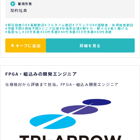
雇用形態
契約社員
即日勤務OK
長期歓迎
フルタイム歓迎
ブランクOK
経験者・有資格者歓迎
学歴不問
資格不問
シニア応援
中高年応援
駅チカ・駅ナカ
長く働ける
転勤なし
20代多数
30代多数
40代多数
50代多数
60代多数
キープに追加
詳細を見る
FPGA・組込みの開発エンジニア
仕様検討から評価まで担当。FPGA・組込み開発エンジニア