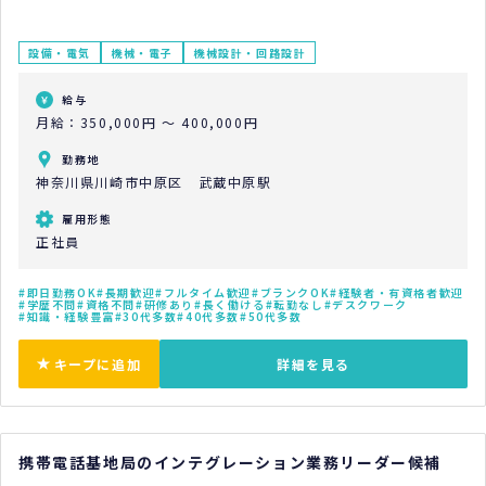
設備・電気
機械・電子
機械設計・回路設計
給与
月給：350,000円 ～ 400,000円
勤務地
神奈川県川崎市中原区 武蔵中原駅
雇用形態
正社員
即日勤務OK
長期歓迎
フルタイム歓迎
ブランクOK
経験者・有資格者歓迎
学歴不問
資格不問
研修あり
長く働ける
転勤なし
デスクワーク
知識・経験豊富
30代多数
40代多数
50代多数
キープに追加
詳細を見る
携帯電話基地局のインテグレーション業務リーダー候補