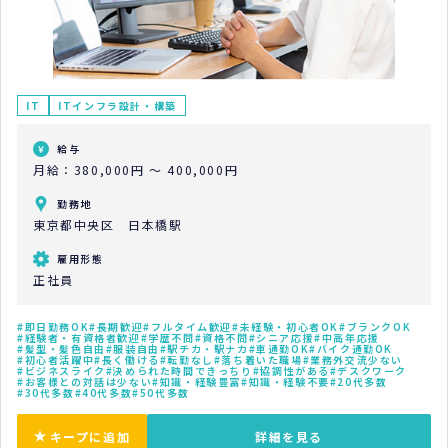
IT
ITインフラ設計・構築
給与
月給：380,000円 ～ 400,000円
勤務地
東京都中央区 日本橋駅
雇用形態
正社員
即日勤務OK
長期歓迎
フルタイム歓迎
未経験・初心者OK
ブランクOK
経験者・有資格者歓迎
学歴不問
資格不問
シニア応援
中高年応援
髪型・髪色自由
服装自由
駅チカ・駅ナカ
車通勤OK
バイク通勤OK
初心者活躍中
長く働ける
転勤なし
落ち着いた職場
業務外交流少ない
ビジネスライク
決められた時間できっちり
協調性がある
デスクワーク
お客様との対話は少ない
知識・経験豊富
知識・経験不要
20代多数
30代多数
40代多数
50代多数
キープに追加
詳細を見る