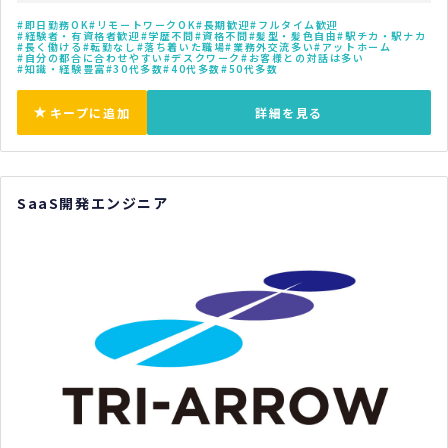
即日勤務OK
リモートワークOK
長期歓迎
フルタイム歓迎
経験者・有資格者歓迎
学歴不問
資格不問
髪型・髪色自由
駅チカ・駅ナカ
長く働ける
転勤なし
落ち着いた職場
業務外交流多い
アットホーム
自分の都合に合わせやすい
デスクワーク
お客様との対話は多い
知識・経験豊富
30代多数
40代多数
50代多数
キープに追加
詳細を見る
SaaS開発エンジニア