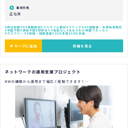
雇用形態
正社員
即日勤務OK
長期歓迎
フルタイム歓迎
ブランクOK
経験者・有資格者歓迎
学歴不問
資格不問
研修あり
転勤なし
決められた時間できっちり
デスクワーク
知識・経験豊富
20代多数
30代多数
キープに追加
詳細を見る
ネットワークの運用支援プロジェクト
NWの構築から運用まで幅広く経験できます！
リモートと出社を併用しながら柔軟に働くことができます！