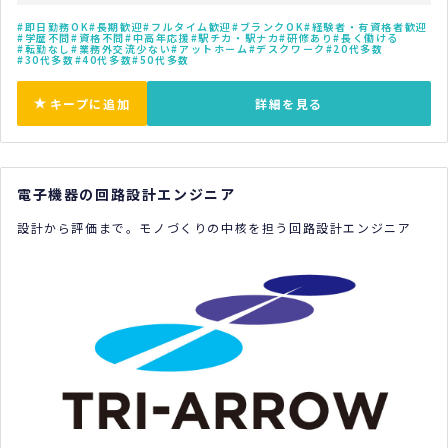
即日勤務OK
長期歓迎
フルタイム歓迎
ブランクOK
経験者・有資格者歓迎
学歴不問
資格不問
中高年応援
駅チカ・駅ナカ
研修あり
長く働ける
転勤なし
業務外交流少ない
アットホーム
デスクワーク
20代多数
30代多数
40代多数
50代多数
キープに追加
詳細を見る
電子機器の回路設計エンジニア
設計から評価まで。モノづくりの中核を担う回路設計エンジニア