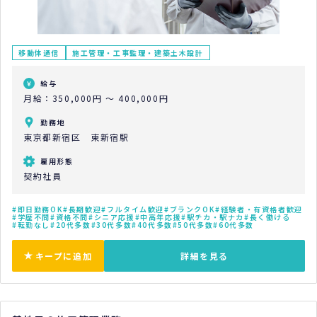
移動体通信
施工管理・工事監理・建築土木設計
給与
月給：350,000円 ～ 400,000円
勤務地
東京都新宿区 東新宿駅
雇用形態
契約社員
即日勤務OK
長期歓迎
フルタイム歓迎
ブランクOK
経験者・有資格者歓迎
学歴不問
資格不問
シニア応援
中高年応援
駅チカ・駅ナカ
長く働ける
転勤なし
20代多数
30代多数
40代多数
50代多数
60代多数
キープに追加
詳細を見る