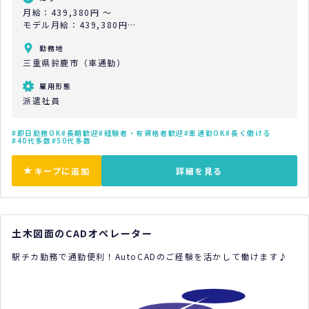
月給：439,380円 ～
モデル月給：439,380円
モデル年収：5,272,560円
勤務地
三重県鈴鹿市（車通勤）
雇用形態
派遣社員
即日勤務OK
長期歓迎
経験者・有資格者歓迎
車通勤OK
長く働ける
40代多数
50代多数
キープに追加
詳細を見る
土木図面のCADオペレーター
駅チカ勤務で通勤便利！AutoCADのご経験を活かして働けます♪