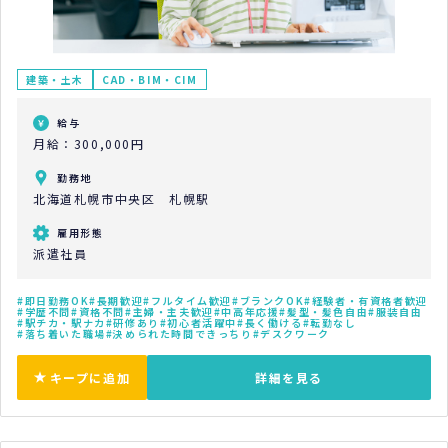
建築・土木
CAD・BIM・CIM
給与
月給：300,000円
勤務地
北海道札幌市中央区 札幌駅
雇用形態
派遣社員
即日勤務OK
長期歓迎
フルタイム歓迎
ブランクOK
経験者・有資格者歓迎
学歴不問
資格不問
主婦・主夫歓迎
中高年応援
髪型・髪色自由
服装自由
駅チカ・駅ナカ
研修あり
初心者活躍中
長く働ける
転勤なし
落ち着いた職場
決められた時間できっちり
デスクワーク
キープに追加
詳細を見る