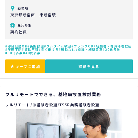
勤務地
東京都新宿区 東新宿駅
雇用形態
契約社員
即日勤務OK
長期歓迎
フルタイム歓迎
ブランクOK
経験者・有資格者歓迎
学歴不問
資格不問
長く働ける
転勤なし
知識・経験豊富
20代多数
30代多数
40代多数
キープに追加
詳細を見る
フルリモートでできる、基地局設置検討業務
フルリモート/微経験者歓迎/TSSR業務経験者歓迎