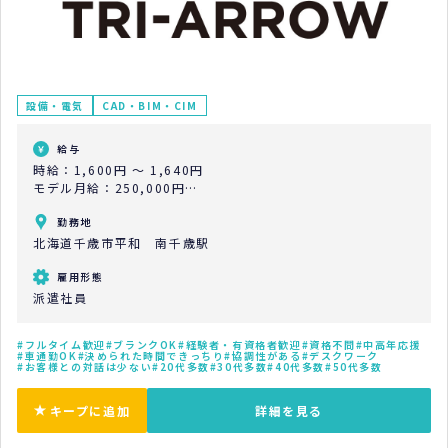
設備・電気
CAD・BIM・CIM
給与
時給：1,600円 ～ 1,640円
モデル月給：250,000円
モデル年収：3,000,000円
勤務地
北海道千歳市平和 南千歳駅
雇用形態
派遣社員
フルタイム歓迎
ブランクOK
経験者・有資格者歓迎
資格不問
中高年応援
車通勤OK
決められた時間できっちり
協調性がある
デスクワーク
お客様との対話は少ない
20代多数
30代多数
40代多数
50代多数
キープに追加
詳細を見る