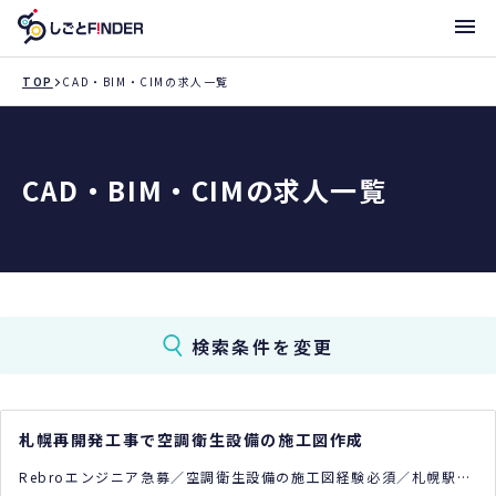
メニ
TOP
CAD・BIM・CIMの求人一覧
新着求人
CAD・BIM・CIMの求人一覧
働き方・サポート体制一覧
トライアローへ登録
支店一覧
検索条件を変更
札幌再開発工事で空調衛生設備の施工図作成
Rebroエンジニア急募／空調衛生設備の施工図経験必須／札幌駅南
口の大型物件現場