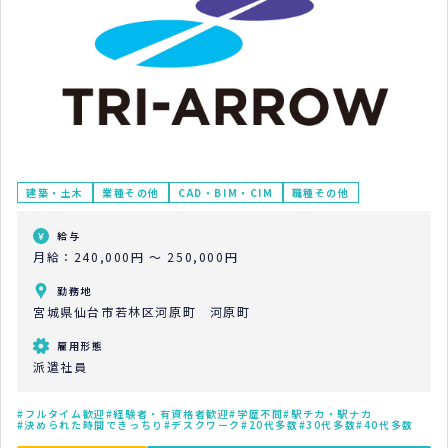
建築・土木
業種その他
CAD・BIM・CIM
職種その他
給与
月給：240,000円 ～ 250,000円
勤務地
宮城県仙台市若林区河原町 河原町
雇用形態
派遣社員
フルタイム歓迎
経験者・有資格者歓迎
学歴不問
駅チカ・駅ナカ
決められた時間できっちり
デスクワーク
20代多数
30代多数
40代多数