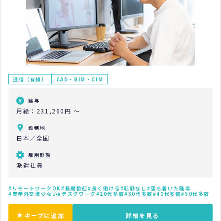
通信（有線）
CAD・BIM・CIM
給与
月給：231,260円 ～
勤務地
日本／全国
雇用形態
派遣社員
リモートワークOK
長期歓迎
長く働ける
転勤なし
落ち着いた職場
業務外交流少ない
デスクワーク
20代多数
30代多数
40代多数
50代多数
キープに追加
詳細を見る