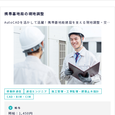
携帯基地局の現地調整
AutoCADを活かして活躍！携帯基地局建設を支える現地調整・交渉
業務
移動体通信
通信エンジニア
施工管理・工事監理・建築土木設計
CAD・BIM・CIM
給与
時給：1,450円