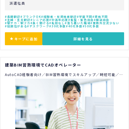
派遣社員
長期歓迎
ブランクOK
経験者・有資格者歓迎
学歴不問
資格不問
主婦・主夫歓迎
シニア応援
中高年応援
髪型・髪色自由
服装自由
駅チカ・駅ナカ
長く働ける
転勤なし
落ち着いた職場
業務外交流少ない
協調性がある
デスクワーク
30代多数
40代多数
50代多数
キープに追加
詳細を見る
建築BIM習熟環境でCADオペレーター
AutoCAD経験者向け／BIM習熟環境でスキルアップ／時短可能／土
日祝休み／札幌駅・大通駅チカ