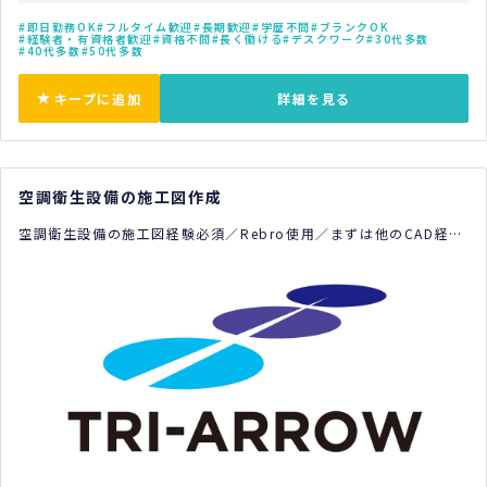
即日勤務OK
フルタイム歓迎
長期歓迎
学歴不問
ブランクOK
経験者・有資格者歓迎
資格不問
長く働ける
デスクワーク
30代多数
40代多数
50代多数
キープに追加
詳細を見る
空調衛生設備の施工図作成
空調衛生設備の施工図経験必須／Rebro使用／まずは他のCAD経験
でOK！