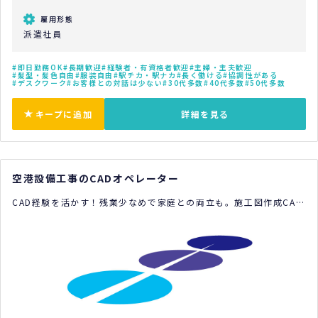
雇用形態
派遣社員
即日勤務OK
長期歓迎
経験者・有資格者歓迎
主婦・主夫歓迎
髪型・髪色自由
服装自由
駅チカ・駅ナカ
長く働ける
協調性がある
デスクワーク
お客様との対話は少ない
30代多数
40代多数
50代多数
キープに追加
詳細を見る
空港設備工事のCADオペレーター
CAD経験を活かす！残業少なめで家庭との両立も。施工図作成CAD
オペレーターのお仕事です。札幌や千歳近郊からの通勤も歓迎！