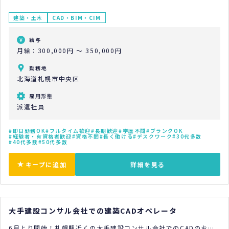
建築・土木
CAD・BIM・CIM
給与
月給：300,000円 ～ 350,000円
勤務地
北海道札幌市中央区
雇用形態
派遣社員
即日勤務OK
フルタイム歓迎
長期歓迎
学歴不問
ブランクOK
経験者・有資格者歓迎
資格不問
長く働ける
デスクワーク
30代多数
40代多数
50代多数
キープに追加
詳細を見る
大手建設コンサル会社での建築CADオペレータ
6月より開始！札幌駅近くの大手建設コンサル会社でのCADのお仕