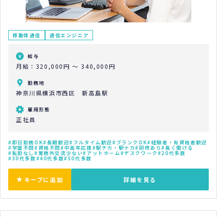
移動体通信
通信エンジニア
給与
月給：320,000円 ～ 340,000円
勤務地
神奈川県横浜市西区 新高島駅
雇用形態
正社員
即日勤務OK
長期歓迎
フルタイム歓迎
ブランクOK
経験者・有資格者歓迎
学歴不問
資格不問
中高年応援
駅チカ・駅ナカ
研修あり
長く働ける
転勤なし
業務外交流少ない
アットホーム
デスクワーク
20代多数
30代多数
40代多数
50代多数
キープに追加
詳細を見る