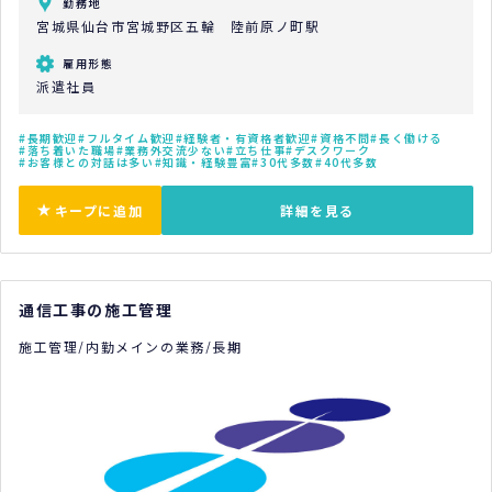
勤務地
宮城県仙台市宮城野区五輪 陸前原ノ町駅
雇用形態
派遣社員
長期歓迎
フルタイム歓迎
経験者・有資格者歓迎
資格不問
長く働ける
落ち着いた職場
業務外交流少ない
立ち仕事
デスクワーク
お客様との対話は多い
知識・経験豊富
30代多数
40代多数
キープに追加
詳細を見る
通信工事の施工管理
施工管理/内勤メインの業務/長期