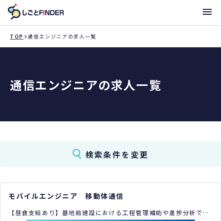
メニ
TOP
通信エンジニアの求人一覧
新着求人
通信エンジニアの求人一覧
働き方・サポート体制一覧
トライアローへ登録
支店一覧
検索条件を変更
モバイルエンジニア 移動体通信
【昼食支給あり】基地局建設における工程管理補助や進捗分析で
す。