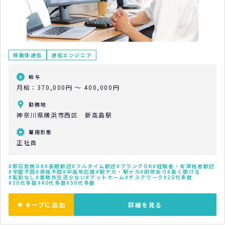
移動体通信
通信エンジニア
給与
月給：370,000円 ～ 400,000円
勤務地
神奈川県横浜市西区 新高島駅
雇用形態
正社員
即日勤務OK
長期歓迎
フルタイム歓迎
ブランクOK
経験者・有資格者歓迎
学歴不問
資格不問
中高年応援
駅チカ・駅ナカ
研修あり
長く働ける
転勤なし
業務外交流少ない
アットホーム
デスクワーク
20代多数
30代多数
40代多数
50代多数
キープに追加
詳細を見る