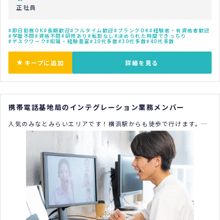
正社員
即日勤務OK
長期歓迎
フルタイム歓迎
ブランクOK
経験者・有資格者歓迎
学歴不問
資格不問
研修あり
転勤なし
決められた時間できっちり
デスクワーク
知識・経験豊富
20代多数
30代多数
40代多数
キープに追加
詳細を見る
携帯電話基地局のインテグレーション業務メンバー
人気のみなとみらいエリアです！横浜駅からも徒歩で行けます。新
しいオフィスでやりがいのある仕事をしませんか？