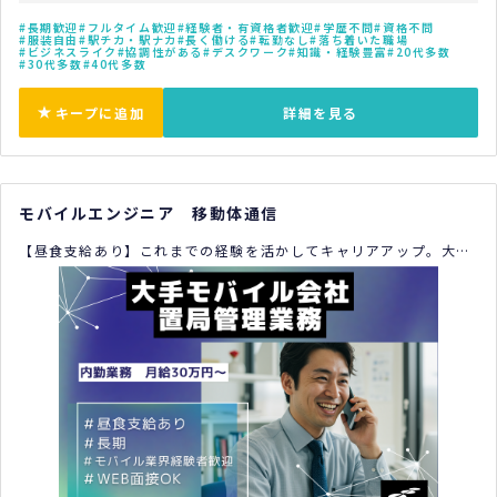
長期歓迎
フルタイム歓迎
経験者・有資格者歓迎
学歴不問
資格不問
服装自由
駅チカ・駅ナカ
長く働ける
転勤なし
落ち着いた職場
ビジネスライク
協調性がある
デスクワーク
知識・経験豊富
20代多数
30代多数
40代多数
キープに追加
詳細を見る
モバイルエンジニア 移動体通信
【昼食支給あり】これまでの経験を活かしてキャリアアップ。大手
モバイル会社での置局管理。