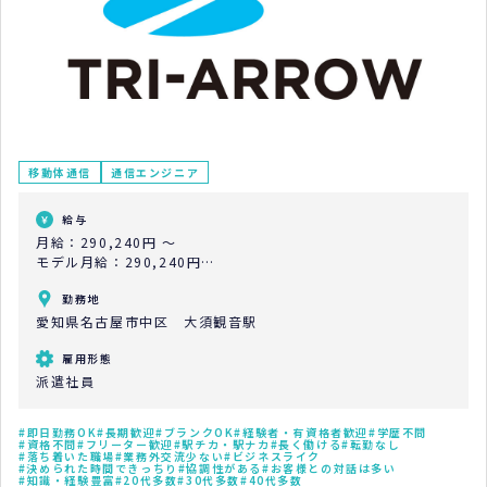
移動体通信
通信エンジニア
給与
月給：290,240円 ～
モデル月給：290,240円
モデル年収：3,482,880円
勤務地
愛知県名古屋市中区 大須観音駅
雇用形態
派遣社員
即日勤務OK
長期歓迎
ブランクOK
経験者・有資格者歓迎
学歴不問
資格不問
フリーター歓迎
駅チカ・駅ナカ
長く働ける
転勤なし
落ち着いた職場
業務外交流少ない
ビジネスライク
決められた時間できっちり
協調性がある
お客様との対話は多い
知識・経験豊富
20代多数
30代多数
40代多数