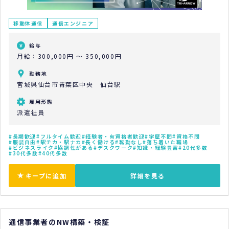
移動体通信
通信エンジニア
給与
月給：300,000円 ～ 350,000円
勤務地
宮城県仙台市青葉区中央 仙台駅
雇用形態
派遣社員
長期歓迎
フルタイム歓迎
経験者・有資格者歓迎
学歴不問
資格不問
服装自由
駅チカ・駅ナカ
長く働ける
転勤なし
落ち着いた職場
ビジネスライク
協調性がある
デスクワーク
知識・経験豊富
20代多数
30代多数
40代多数
キープに追加
詳細を見る
通信事業者のNW構築・検証