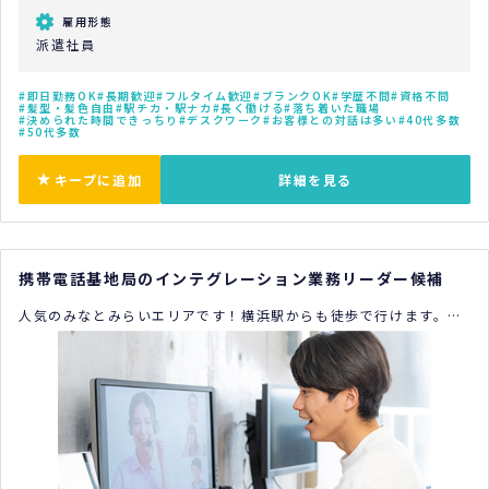
雇用形態
派遣社員
即日勤務OK
長期歓迎
フルタイム歓迎
ブランクOK
学歴不問
資格不問
髪型・髪色自由
駅チカ・駅ナカ
長く働ける
落ち着いた職場
決められた時間できっちり
デスクワーク
お客様との対話は多い
40代多数
50代多数
キープに追加
詳細を見る
携帯電話基地局のインテグレーション業務リーダー候補
人気のみなとみらいエリアです！横浜駅からも徒歩で行けます。新
しいオフィスでやりがいのある仕事をしませんか？