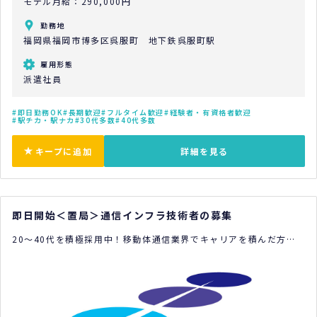
モデル月給：290,000円
勤務地
福岡県福岡市博多区呉服町 地下鉄呉服町駅
雇用形態
派遣社員
即日勤務OK
長期歓迎
フルタイム歓迎
経験者・有資格者歓迎
駅チカ・駅ナカ
30代多数
40代多数
キープに追加
詳細を見る
即日開始＜置局＞通信インフラ技術者の募集
20～40代を積極採用中！移動体通信業界でキャリアを積んだ方に
おすすめ！
あなたの基地局経験が5G社会を支える！技術力をさらに高めません
か。