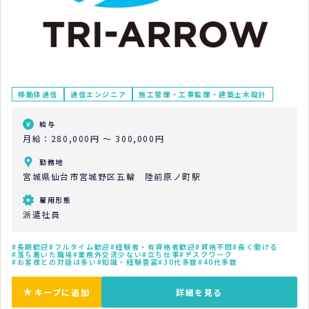
移動体通信
通信エンジニア
施工管理・工事監理・建築土木設計
給与
月給：280,000円 ～ 300,000円
勤務地
宮城県仙台市宮城野区五輪 陸前原ノ町駅
雇用形態
派遣社員
長期歓迎
フルタイム歓迎
経験者・有資格者歓迎
資格不問
長く働ける
落ち着いた職場
業務外交流少ない
立ち仕事
デスクワーク
お客様との対話は多い
知識・経験豊富
30代多数
40代多数
キープに追加
詳細を見る