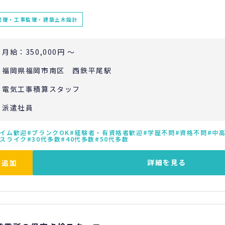
管理・工事監理・建築土木設計
月給：350,000円 ～
福岡県福岡市南区 西鉄平尾駅
電気工事積算スタッフ
派遣社員
イム歓迎
ブランクOK
経験者・有資格者歓迎
学歴不問
資格不問
中
スライク
30代多数
40代多数
50代多数
詳細を見る
に追加