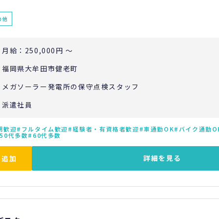
の他
月給：250,000円 ～
福岡県大牟田市健老町
メガソーラー発電所の保守点検スタッフ
派遣社員
期歓迎
フルタイム歓迎
経験者・有資格者歓迎
車通勤OK
バイク通勤O
50代多数
60代多数
詳細を見る
に追加