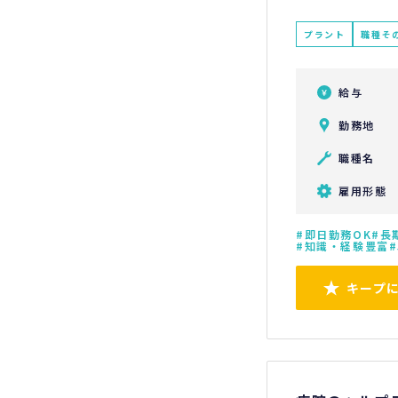
プラント
職種そ
給与
勤務地
職種名
雇用形態
即日勤務OK
長
知識・経験豊富
キープ