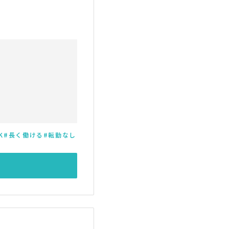
K
長く働ける
転勤なし