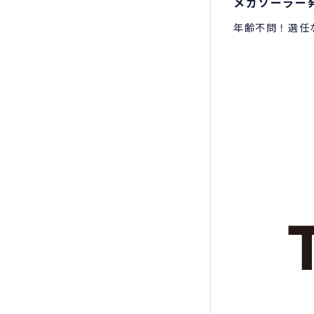
メガソーラー
年齢不問！選任
ソーラーパネル
残業基本なしで