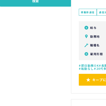
移動体通信
通信
給与
勤務地
職種名
雇用形態
即日勤務OK
長
転勤なし
20代
キープ