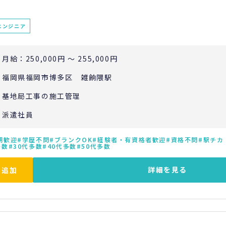
エンジニア
月給：250,000円 ～ 255,000円
福岡県福岡市博多区 雑餉隈駅
基地局工事の施工管理
派遣社員
期歓迎
学歴不問
ブランクOK
経験者・有資格者歓迎
資格不問
駅チカ
多数
30代多数
40代多数
50代多数
詳細を見る
に追加