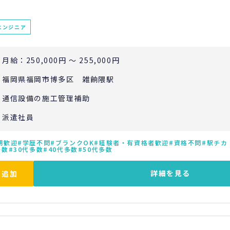
エンジニア
月給：250,000円 ～ 255,000円
福岡県福岡市博多区 雑餉隈駅
通信設備の施工管理補助
派遣社員
期歓迎
学歴不問
ブランクOK
経験者・有資格者歓迎
資格不問
駅チカ
多数
30代多数
40代多数
50代多数
詳細を見る
に追加