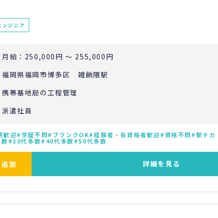
エンジニア
月給：250,000円 ～ 255,000円
福岡県福岡市博多区 雑餉隈駅
携帯基地局の工程管理
派遣社員
期歓迎
学歴不問
ブランクOK
経験者・有資格者歓迎
資格不問
駅チカ
多数
30代多数
40代多数
50代多数
詳細を見る
に追加