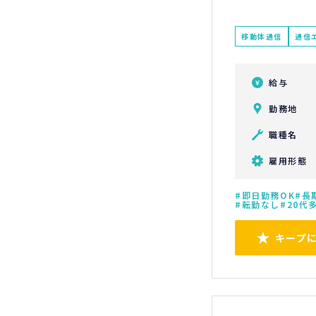
移動体通信
通信
給与
勤務地
職種名
雇用形態
即日勤務OK
長
転勤なし
20代
キープ