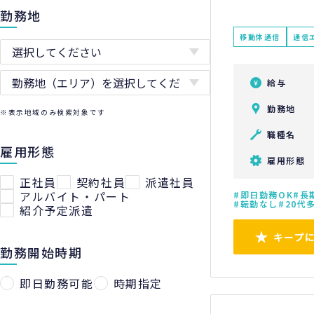
勤務地
移動体通信
通信
給与
勤務地
※表示地域のみ検索対象です
職種名
雇用形態
雇用形態
正社員
契約社員
派遣社員
アルバイト・パート
即日勤務OK
長
転勤なし
20代
紹介予定派遣
キープ
勤務開始時期
即日勤務可能
時期指定