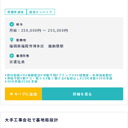
移動体通信
通信エンジニア
給与
月給：250,000円 ～ 255,000円
勤務地
福岡県福岡市博多区 雑餉隈駅
雇用形態
派遣社員
即日勤務OK
長期歓迎
学歴不問
ブランクOK
経験者・有資格者歓迎
資格不問
駅チカ・駅ナカ
長く働ける
転勤なし
20代多数
30代多数
40代多数
50代多数
キープに追加
詳細を見る
大手工事会社で基地局設計