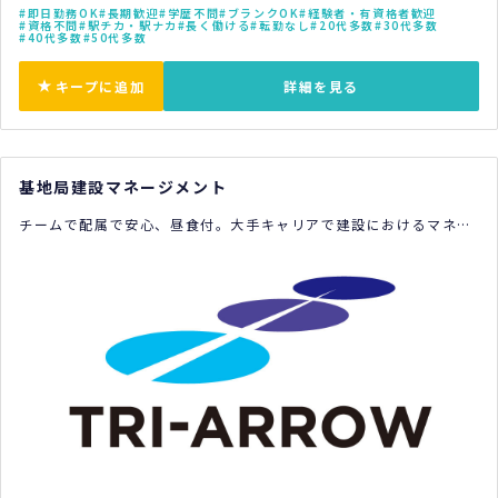
即日勤務OK
長期歓迎
学歴不問
ブランクOK
経験者・有資格者歓迎
資格不問
駅チカ・駅ナカ
長く働ける
転勤なし
20代多数
30代多数
40代多数
50代多数
キープに追加
詳細を見る
基地局建設マネージメント
チームで配属で安心、昼食付。大手キャリアで建設におけるマネー
ジメントをお任せします。