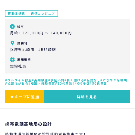
移動体通信
通信エンジニア
給与
月給：320,000円 ～ 340,000円
勤務地
兵庫県尼崎市 JR尼崎駅
雇用形態
契約社員
フルタイム歓迎
長期歓迎
学歴不問
長く働ける
転勤なし
にぎやかな職場
協調性がある
知識・経験豊富
30代多数
40代多数
50代多数
キープに追加
詳細を見る
携帯電話基地局の設計
移動体通信基地局の設計経験者募集中です！