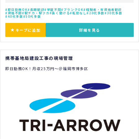
即日勤務OK
長期歓迎
学歴不問
ブランクOK
経験者・有資格者歓迎
資格不問
駅チカ・駅ナカ
長く働ける
転勤なし
20代多数
30代多数
40代多数
50代多数
キープに追加
詳細を見る
携帯基地局建設工事の現場管理
即日勤務OK！月収25万円～＠福岡市博多区