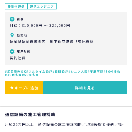
移動体通信
通信エンジニア
給与
月給：310,000円 ～ 325,000円
勤務地
福岡県福岡市博多区 地下鉄空港線「東比恵駅」
雇用形態
契約社員
即日勤務OK
フルタイム歓迎
長期歓迎
シニア応援
学歴不問
30代多数
40代多数
50代多数
キープに追加
詳細を見る
通信設備の施工管理補助
月給25万円以上 通信設備の施工管理補助／現場経験者優遇／福岡
市博多区