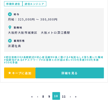
移動体通信
通信エンジニア
給与
月給：325,000円 ～ 380,000円
勤務地
大阪府大阪市城東区 大阪メトロ深江橋駅
雇用形態
派遣社員
即日勤務OK
長期歓迎
初心者活躍中
長く働ける
転勤なし
落ち着いた職場
協調性がある
デスクワーク
お客様との対話は多い
30代多数
40代多数
50代多数
キープに追加
詳細を見る
10
«
‹
8
9
11
›
»