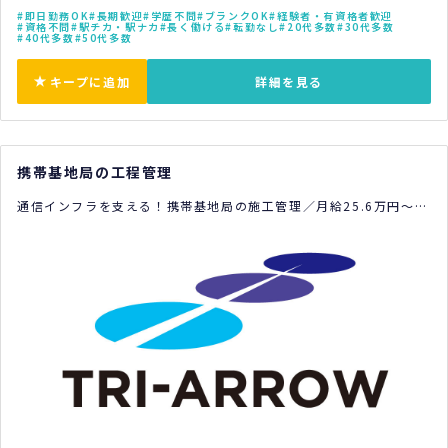
即日勤務OK
長期歓迎
学歴不問
ブランクOK
経験者・有資格者歓迎
資格不問
駅チカ・駅ナカ
長く働ける
転勤なし
20代多数
30代多数
40代多数
50代多数
キープに追加
詳細を見る
携帯基地局の工程管理
通信インフラを支える！携帯基地局の施工管理／月給25.6万円～／
経験者歓迎／福岡市博多区