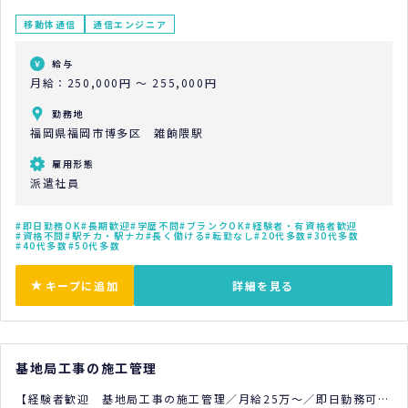
移動体通信
通信エンジニア
給与
月給：250,000円 ～ 255,000円
勤務地
福岡県福岡市博多区 雑餉隈駅
雇用形態
派遣社員
即日勤務OK
長期歓迎
学歴不問
ブランクOK
経験者・有資格者歓迎
資格不問
駅チカ・駅ナカ
長く働ける
転勤なし
20代多数
30代多数
40代多数
50代多数
キープに追加
詳細を見る
基地局工事の施工管理
【経験者歓迎 基地局工事の施工管理／月給25万～／即日勤務可／