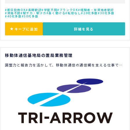
即日勤務OK
長期歓迎
学歴不問
ブランクOK
経験者・有資格者歓迎
資格不問
駅チカ・駅ナカ
長く働ける
転勤なし
20代多数
30代多数
40代多数
50代多数
キープに追加
詳細を見る
移動体通信基地局の置局業務管理
調整力と報告力を活かして、移動体通信の通信網を支える仕事で
す。