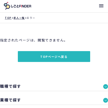
メニ
TOP
求人一覧
エラー
新着求人
指定されたページは、閲覧できません。
働き方・サポート体制一覧
トライアローへ登録
TOPページへ戻る
支店一覧
職種で探す
業種で探す