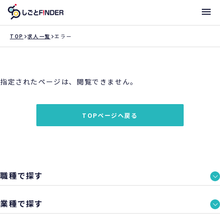
メニ
TOP
求人一覧
エラー
新着求人
指定されたページは、閲覧できません。
働き方・サポート体制一覧
トライアローへ登録
TOPページへ戻る
支店一覧
職種で探す
業種で探す