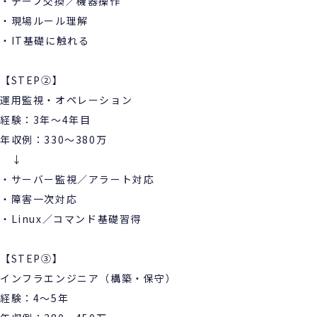
・テープ交換／機器操作
・現場ルール理解
・IT基礎に触れる
【STEP②】
運用監視・オペレーション
経験：3年～4年目
年収例：330～380万
↓
・サーバー監視／アラート対応
・障害一次対応
・Linux／コマンド基礎習得
【STEP③】
インフラエンジニア（構築・保守）
経験：4～5年