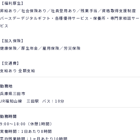
【福利厚生】
昇給あり／社会保険あり／社員登用あり／残業手当／資格取得支援制度
バースデーデジタルギフト・各種優待サービス・保養所・専門家相談サー
ビス
【加入保険】
健康保険／厚生年金／雇用保険／労災保険
【交通費】
支給あり 全額支給
勤務地
兵庫県三田市
JR福知山線 三田駅 バス：10分
勤務時間
9:00～18:00（休憩1時間）
実働時間：1日あたり8時間
平均残業時間：1ヶ月あたり10時間