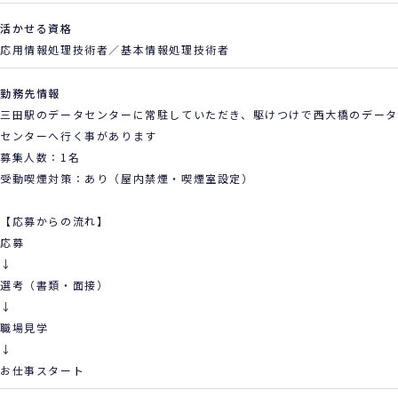
活かせる資格
応用情報処理技術者／基本情報処理技術者
勤務先情報
三田駅のデータセンターに常駐していただき、駆けつけで西大橋のデータ
センターへ行く事があります
募集人数：1名
受動喫煙対策：あり（屋内禁煙・喫煙室設定）
【応募からの流れ】
応募
↓
選考（書類・面接）
↓
職場見学
↓
お仕事スタート