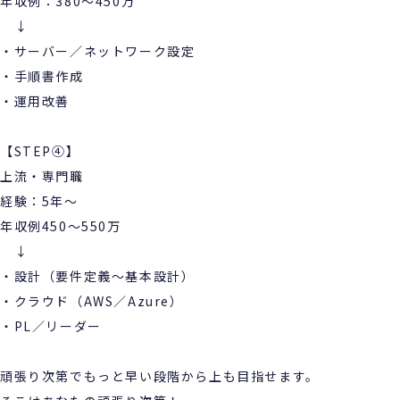
年収例：380～450万
↓
・サーバー／ネットワーク設定
・手順書作成
・運用改善
【STEP④】
上流・専門職
経験：5年～
年収例450～550万
↓
・設計（要件定義～基本設計）
・クラウド（AWS／Azure）
・PL／リーダー
頑張り次第でもっと早い段階から上も目指せます。