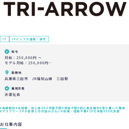
IT
ITインフラ運用・保守
給与
月給：250,000円 ～
モデル月給：250,000円
モデル年収：3,000,000円
勤務地
兵庫県三田市 JR福知山線 三田駅
雇用形態
派遣社員
長期歓迎
未経験・初心者OK
学歴不問
資格不問
初心者活躍中
落ち着いた職場
デスクワーク
お客様との対話は少ない
知識・経験不要
20代多数
30代多数
お仕事内容