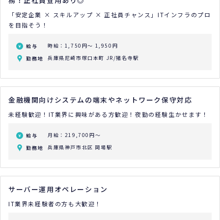
務！正社員登用あり◎
「安定企業 × スキルアップ × 正社員チャンス」ITインフラのプロ
を目指そう！
時給：1,750円～ 1,950円
給与
兵庫県尼崎市塚口本町 JR/猪名寺駅
勤務地
金融機関向けシステムの端末やネットワーク保守対応
未経験歓迎！IT業界に興味がある方歓迎！夜勤の経験生かせます！
月給：219,700円～
給与
兵庫県神戸市北区 岡場駅
勤務地
サーバー運用オペレーション
IT業界未経験者の方も大歓迎！