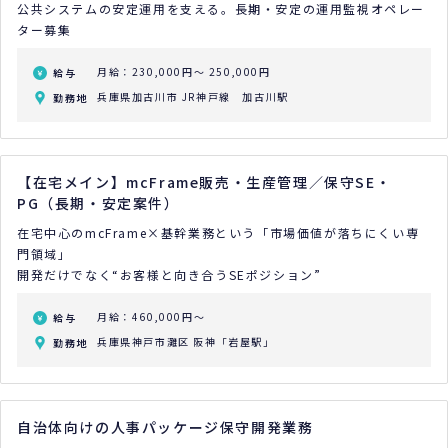
公共システムの安定運用を支える。長期・安定の運用監視オペレー
ター募集
月給：230,000円～ 250,000円
給与
兵庫県加古川市 JR神戸線 加古川駅
勤務地
【在宅メイン】mcFrame販売・生産管理／保守SE・
PG（長期・安定案件）
在宅中心のmcFrame×基幹業務という「市場価値が落ちにくい専
門領域」
開発だけでなく“お客様と向き合うSEポジション”
月給：460,000円～
給与
兵庫県神戸市灘区 阪神「岩屋駅」
勤務地
自治体向けの人事パッケージ保守開発業務