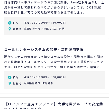
自治体向け人事パッケージの保守開発案件。Java経験を活かし、上
流から一貫して携われるやりがいあるポジションです。COBOL経
験も歓迎！三ノ宮での常駐勤務で腰を据えて働けます。
月給：370,000円～ 430,000円
給与
兵庫県神戸市中央区 JR三ノ宮駅
勤務地
コールセンターシステムの保守・次期運用支援
現行システムの保守から次期システムの設計・開発まで幅広く関わ
れる長期案件！コールセンターの安定運用を支える重要ポジション
です。細やかな気配りやコツコツ取り組む姿勢が活かせる環境で、
ローコード開発やSalesforce経験者は尚歓迎。東三国・尼崎エリア
で腰を据えて働きたい方におすすめ！20代・30代が活躍中
月給：320,000円～ 370,000円
給与
兵庫県尼崎市 JR尼崎駅
勤務地
【ITインフラ運用エンジニア】大手電機グループで安定勤