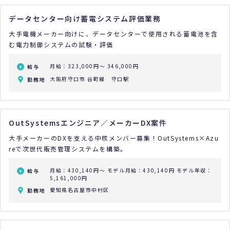
データセンター向け蓄電システム評価業務
大手電機メーカー向けに、データセンターで使用される蓄電池を含
む電力制御システムの試験・評価
月給：323,000円～ 346,000円
給与
大阪府守口市 谷町線 守口駅
勤務地
OutSystemsエンジニア／メーカーDX案件
大手メーカーのDXを支える中核メンバー募集！OutSystems×Azu
reで次世代販売管理システムを構築。
月給：430,140円～
モデル月給：430,140円
モデル年収：
給与
5,161,000円
愛知県名古屋市中村区
勤務地