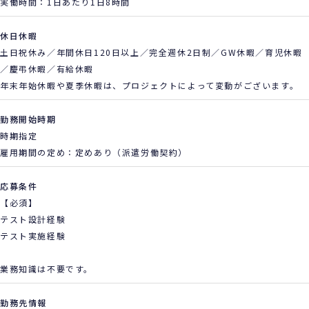
実働時間：1日あたり1日8時間
休日休暇
土日祝休み／年間休日120日以上／完全週休2日制／GW休暇／育児休暇
／慶弔休暇／有給休暇
年末年始休暇や夏季休暇は、プロジェクトによって変動がございます。
勤務開始時期
時期指定
雇用期間の定め：定めあり（派遣労働契約）
応募条件
【必須】
テスト設計経験
テスト実施経験
業務知識は不要です。
勤務先情報