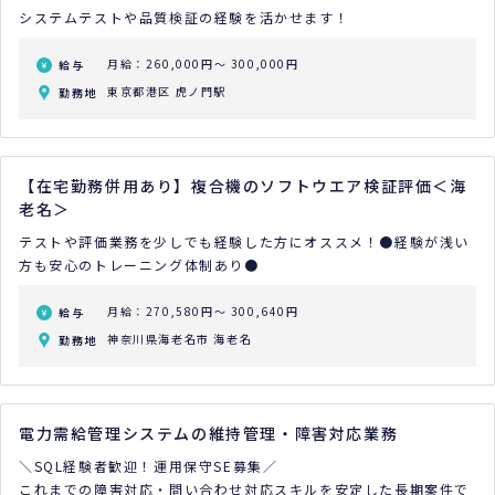
システムテストや品質検証の経験を活かせます！
月給：260,000円～ 300,000円
給与
東京都港区 虎ノ門駅
勤務地
【在宅勤務併用あり】複合機のソフトウエア検証評価＜海
老名＞
テストや評価業務を少しでも経験した方にオススメ！●経験が浅い
方も安心のトレーニング体制あり●
月給：270,580円～ 300,640円
給与
神奈川県海老名市 海老名
勤務地
電力需給管理システムの維持管理・障害対応業務
＼SQL経験者歓迎！運用保守SE募集／
これまでの障害対応・問い合わせ対応スキルを安定した長期案件で