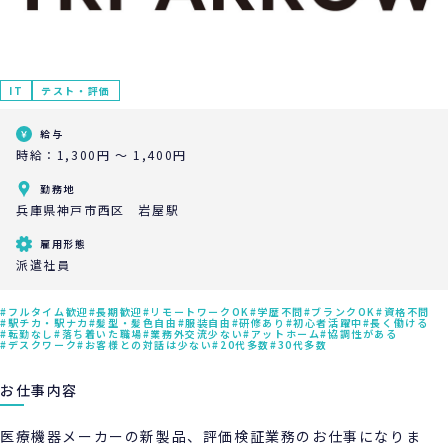
IT
テスト・評価
給与
時給：1,300円 ～ 1,400円
勤務地
兵庫県神戸市西区 岩屋駅
雇用形態
派遣社員
フルタイム歓迎
長期歓迎
リモートワークOK
学歴不問
ブランクOK
資格不問
駅チカ・駅ナカ
髪型・髪色自由
服装自由
研修あり
初心者活躍中
長く働ける
転勤なし
落ち着いた職場
業務外交流少ない
アットホーム
協調性がある
デスクワーク
お客様との対話は少ない
20代多数
30代多数
お仕事内容
医療機器メーカーの新製品、評価検証業務のお仕事になりま