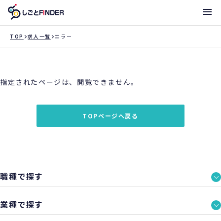
メニ
TOP
求人一覧
エラー
新着求人
指定されたページは、閲覧できません。
働き方・サポート体制一覧
トライアローへ登録
TOPページへ戻る
支店一覧
職種で探す
業種で探す