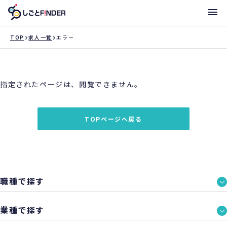
メニ
TOP
求人一覧
エラー
新着求人
指定されたページは、閲覧できません。
働き方・サポート体制一覧
トライアローへ登録
TOPページへ戻る
支店一覧
職種で探す
業種で探す