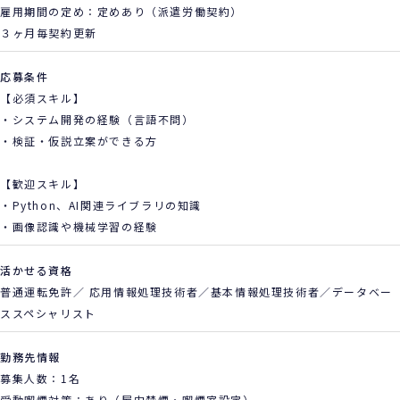
雇用期間の定め：定めあり（派遣労働契約）
３ヶ月毎契約更新
応募条件
【必須スキル】
・システム開発の経験（言語不問）
・検証・仮説立案ができる方
【歓迎スキル】
・Python、AI関連ライブラリの知識
・画像認識や機械学習の経験
活かせる資格
普通運転免許／ 応用情報処理技術者／基本情報処理技術者／データベー
ススペシャリスト
勤務先情報
募集人数：1名
受動喫煙対策：あり（屋内禁煙・喫煙室設定）