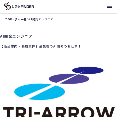
メニ
TOP
求人一覧
AI開発エンジニア
AI開発エンジニア
新着求人
【仙台市内・長期案件】最先端のAI開発のお仕事！
働き方・サポート体制一覧
トライアローへ登録
支店一覧