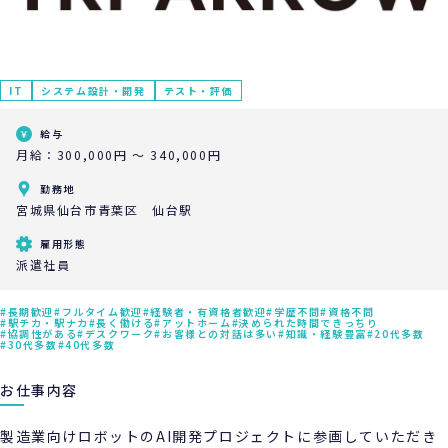
IT
システム設計・開発
テスト・評価
給与
月給：300,000円 ～ 340,000円
勤務地
宮城県仙台市青葉区 仙台駅
雇用形態
派遣社員
長期歓迎
フルタイム歓迎
経験者・有資格者歓迎
学歴不問
資格不問
駅チカ・駅ナカ
長く働ける
アットホーム
決められた時間できっちり
協調性がある
デスクワーク
お客様との対話は多い
知識・経験豊富
20代多数
30代多数
40代多数
お仕事内容
製造業向けロボットのAI開発プロジェクトに参画していただき