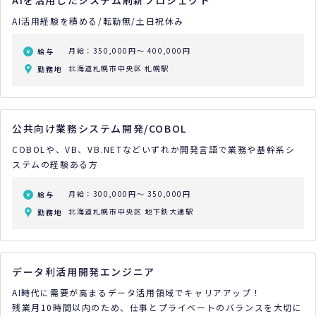
AIを活用したシステム刷新プロジェクト
AI活用経験を積める/転勤無/土日祝休み
月給：350,000円～ 400,000円
給与
北海道札幌市中央区 札幌駅
勤務地
公共向け業務システム開発/COBOL
COBOLや、VB、VB.NETなどいずれか開発言語で業務や基幹系シ
ステムの経験ある方
月給：300,000円～ 350,000円
給与
北海道札幌市中央区 地下鉄大通駅
勤務地
データ利活用開発エンジニア
AI時代に需要が高まるデータ活用領域でキャリアアップ！
残業月10時間以内のため、仕事とプライベートのバランスを大切に