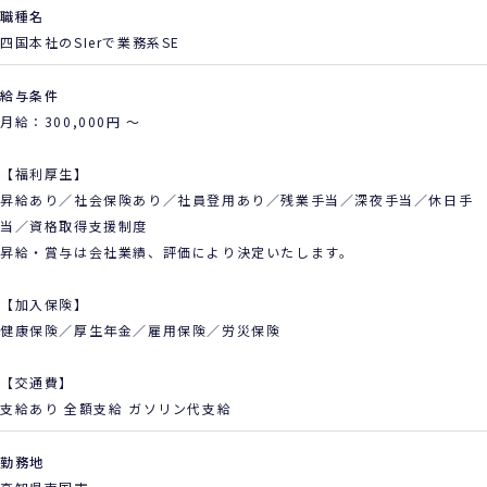
職種名
四国本社のSIerで業務系SE
給与条件
月給：300,000円 ～
【福利厚生】
昇給あり／社会保険あり／社員登用あり／残業手当／深夜手当／休日手
当／資格取得支援制度
昇給・賞与は会社業績、評価により決定いたします。
【加入保険】
健康保険／厚生年金／雇用保険／労災保険
【交通費】
支給あり 全額支給 ガソリン代支給
勤務地