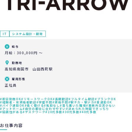
IT
システム設計・開発
給与
月給：300,000円 ～
勤務地
高知県南国市 山田西町駅
雇用形態
正社員
即日勤務OK
リモートワークOK
長期歓迎
フルタイム歓迎
ブランクOK
経験者・有資格者歓迎
学歴不問
資格不問
駅チカ・駅ナカ
車通勤OK
バイク通勤OK
長く働ける
転勤なし
落ち着いた職場
業務外交流少ない
アットホーム
自分の都合に合わせやすい
決められた時間できっちり
協調性がある
デスクワーク
20代多数
30代多数
40代多数
お仕事内容