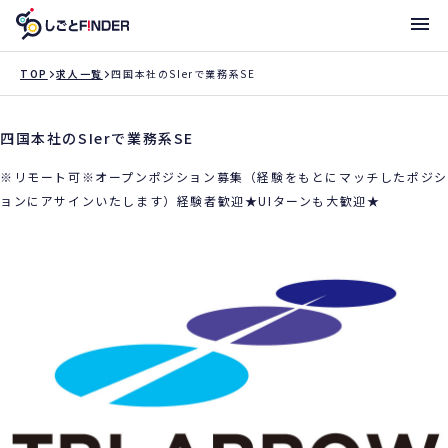
メニ
TOP
求人一覧
四国本社のSIerで業務系SE
四国本社のSIerで業務系SE
新着求人
※リモート可※オープンポジション募集（経験をもとにマッチしたポジシ
働き方・サポート体制一覧
ョンにアサインいたします）経験者歓迎★UIターンも大歓迎★
トライアローへ登録
支店一覧