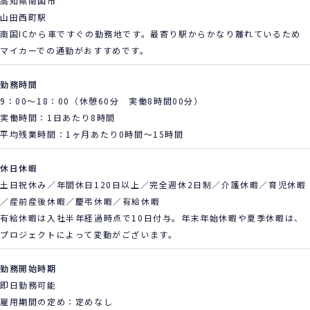
高知県南国市
山田西町駅
南国ICから車ですぐの勤務地です。最寄り駅からかなり離れているため
マイカーでの通勤がおすすめです。
勤務時間
9：00～18：00（休憩60分 実働8時間00分）
実働時間：1日あたり8時間
平均残業時間：1ヶ月あたり0時間
～15時間
休日休暇
土日祝休み／年間休日120日以上／完全週休2日制／介護休暇／育児休暇
／産前産後休暇／慶弔休暇／有給休暇
有給休暇は入社半年経過時点で10日付与。年末年始休暇や夏季休暇は、
プロジェクトによって変動がございます。
勤務開始時期
即日勤務可能
雇用期間の定め：定めなし