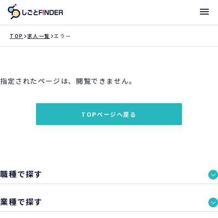
メニ
TOP
求人一覧
エラー
新着求人
指定されたページは、閲覧できません。
働き方・サポート体制一覧
トライアローへ登録
TOPページへ戻る
支店一覧
職種で探す
業種で探す