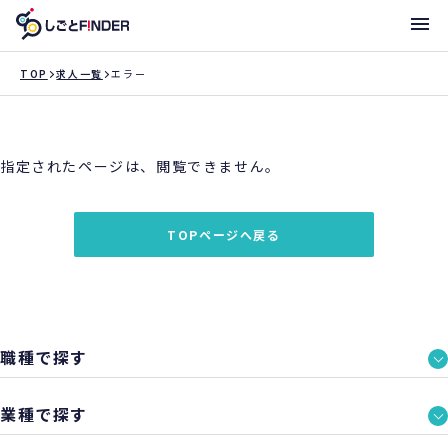
メニ
TOP
求人一覧
エラー
新着求人
指定されたページは、閲覧できません。
働き方・サポート体制一覧
トライアローへ登録
TOPページへ戻る
支店一覧
職種で探す
業種で探す