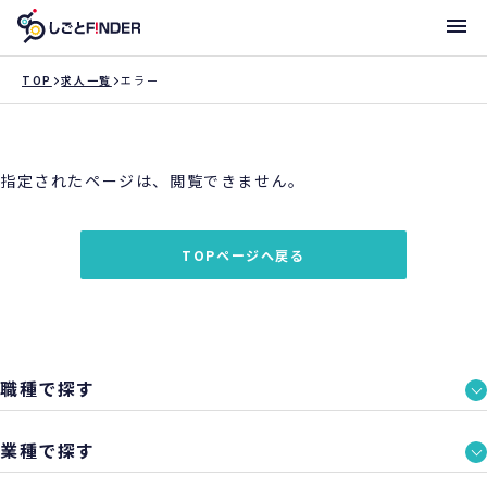
メニ
TOP
求人一覧
エラー
新着求人
指定されたページは、閲覧できません。
働き方・サポート体制一覧
トライアローへ登録
TOPページへ戻る
支店一覧
職種で探す
業種で探す