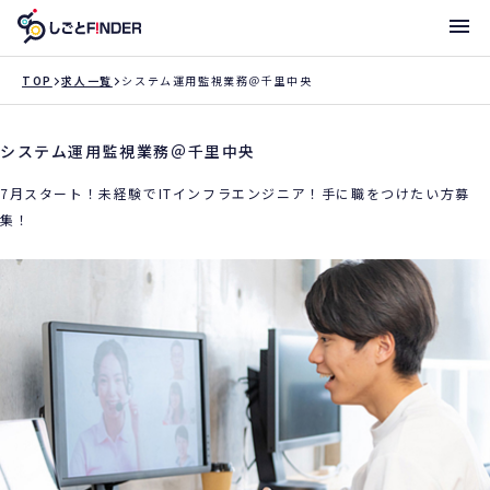
メニ
TOP
求人一覧
システム運用監視業務＠千里中央
システム運用監視業務＠千里中央
新着求人
7月スタート！未経験でITインフラエンジニア！手に職をつけたい方募
働き方・サポート体制一覧
集！
トライアローへ登録
支店一覧