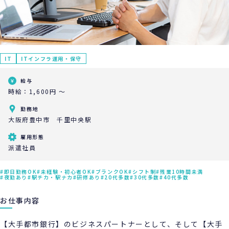
IT
ITインフラ運用・保守
給与
時給：1,600円 ～
勤務地
大阪府豊中市 千里中央駅
雇用形態
派遣社員
即日勤務OK
未経験・初心者OK
ブランクOK
シフト制
残業10時間未満
夜勤あり
駅チカ・駅ナカ
研修あり
20代多数
30代多数
40代多数
お仕事内容
【大手都市銀行】のビジネスパートナーとして、そして【大手