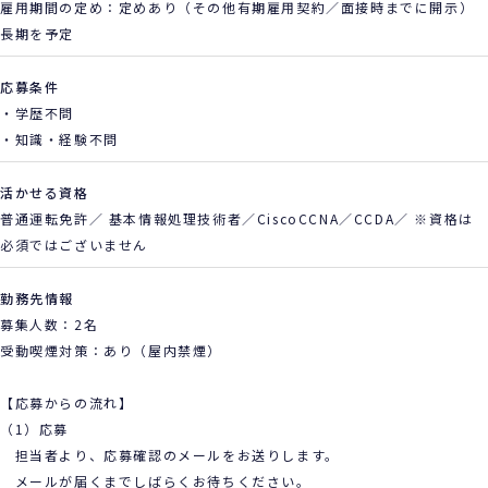
雇用期間の定め：定めあり（その他有期雇用契約／面接時までに開示）
長期を予定
応募条件
・学歴不問
・知識・経験不問
活かせる資格
普通運転免許／ 基本情報処理技術者／CiscoCCNA／CCDA／
※資格は
必須ではございません
勤務先情報
募集人数：2名
受動喫煙対策：あり（屋内禁煙）
【応募からの流れ】
（1）応募
担当者より、応募確認のメールをお送りします。
メールが届くまでしばらくお待ちください。