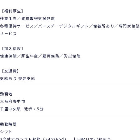
【福利厚生】
残業手当／資格取得支援制度
各種優待サービス／バースデーデジタルギフト／保養所あり／専門家相談
サービス
【加入保険】
健康保険／厚生年金／雇用保険／労災保険
【交通費】
支給あり 規定支給
勤務地
大阪府豊中市
千里中央駅 徒歩：5分
勤務時間
シフト
3交替でのシフト勤務（24h365d）。土日祝日の出勤あり。