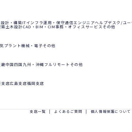
ラ設計・構築
ITインフラ運用・保守
通信エンジニア
ヘルプデスク/ユ
建築土木設計
CAD・BIM・CIM
事務・オフィスサービス
その他
気
プラント
機械・電子
その他
近畿
中国
四国
九州・沖縄
フルリモート
その他
阪支店
広島支店
福岡支店
支店一覧
よくあるご質問
個人情報保護について