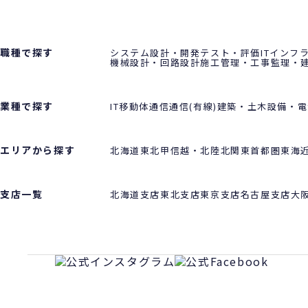
職種で探す
システム設計・開発
テスト・評価
ITインフ
機械設計・回路設計
施工管理・工事監理・
業種で探す
IT
移動体通信
通信(有線)
建築・土木
設備・電
エリアから探す
北海道
東北
甲信越・北陸
北関東
首都圏
東海
支店一覧
北海道支店
東北支店
東京支店
名古屋支店
大