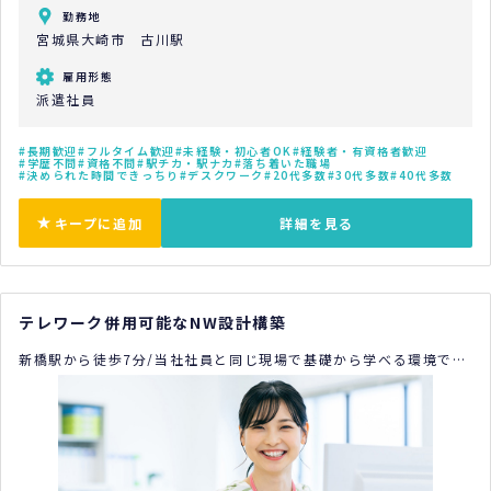
勤務地
宮城県大崎市 古川駅
雇用形態
派遣社員
長期歓迎
フルタイム歓迎
未経験・初心者OK
経験者・有資格者歓迎
学歴不問
資格不問
駅チカ・駅ナカ
落ち着いた職場
決められた時間できっちり
デスクワーク
20代多数
30代多数
40代多数
キープに追加
詳細を見る
テレワーク併用可能なNW設計構築
新橋駅から徒歩7分/当社社員と同じ現場で基礎から学べる環境で
す/経験が浅くてもチャレンジ可能/慣れてきたら週2日ほどテレワ
ーク可