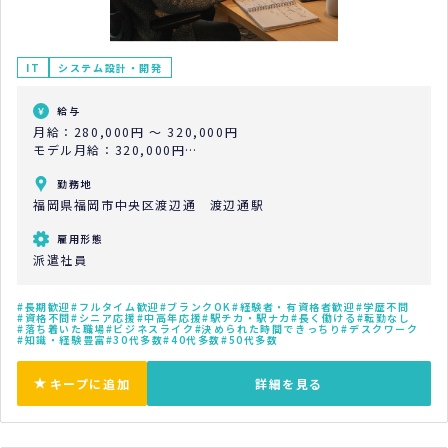
IT
システム設計・開発
給与
月給：280,000円 ～ 320,000円
モデル月給：320,000円
モデル年収：3,840,000円
勤務地
福岡県福岡市中央区渡辺通 渡辺通駅
雇用形態
派遣社員
長期歓迎
フルタイム歓迎
ブランクOK
経験者・有資格者歓迎
学歴不問
資格不問
シニア応援
中高年応援
駅チカ・駅ナカ
長く働ける
転勤なし
落ち着いた職場
ビジネスライク
決められた時間できっちり
デスクワーク
知識・経験豊富
30代多数
40代多数
50代多数
キープに追加
詳細を見る