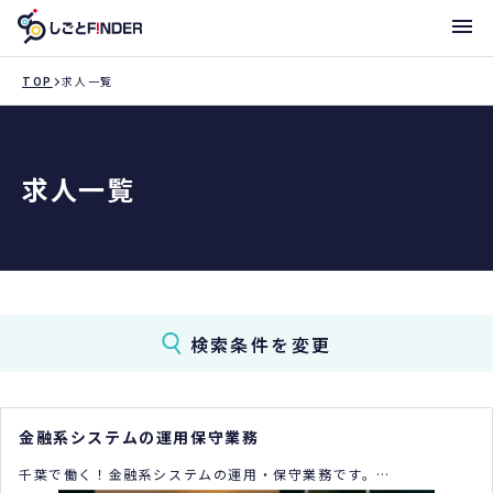
メニ
TOP
求人一覧
新着求人
求人一覧
働き方・サポート体制一覧
トライアローへ登録
支店一覧
検索条件を変更
金融系システムの運用保守業務
千葉で働く！金融系システムの運用・保守業務です。
インフラ経験者募集！地元で腰を据えて働きませんか？