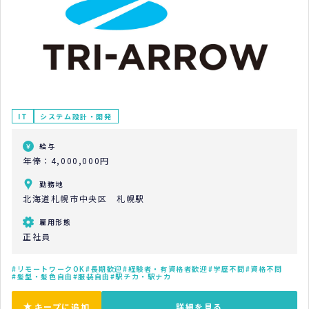
IT
システム設計・開発
給与
年俸：4,000,000円
勤務地
北海道札幌市中央区 札幌駅
雇用形態
正社員
リモートワークOK
長期歓迎
経験者・有資格者歓迎
学歴不問
資格不問
髪型・髪色自由
服装自由
駅チカ・駅ナカ
キープに追加
詳細を見る