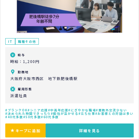
IT
職種その他
給与
時給：1,200円
勤務地
大阪府大阪市西区 地下鉄肥後橋駅
雇用形態
派遣社員
ブランクOK
シニア応援
中高年応援
にぎやかな職場
業務外交流少ない
決められた時間できっちり
個性が活かせる
立ち仕事
お客様との対話は多い
40代多数
50代多数
60代多数
キープに追加
詳細を見る