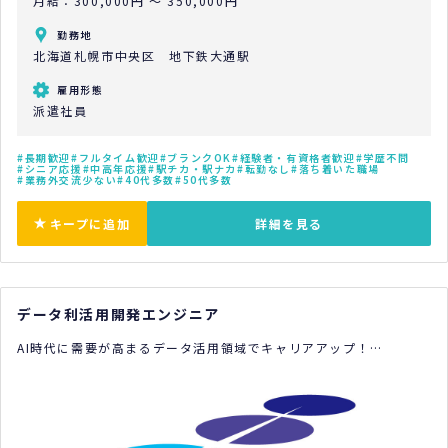
月給：300,000円 ～ 350,000円
勤務地
北海道札幌市中央区 地下鉄大通駅
雇用形態
派遣社員
長期歓迎
フルタイム歓迎
ブランクOK
経験者・有資格者歓迎
学歴不問
シニア応援
中高年応援
駅チカ・駅ナカ
転勤なし
落ち着いた職場
業務外交流少ない
40代多数
50代多数
キープに追加
詳細を見る
データ利活用開発エンジニア
AI時代に需要が高まるデータ活用領域でキャリアアップ！
残業月10時間以内のため、仕事とプライベートのバランスを大切に
しながら、落ち着いた環境で長く活躍していただけます。