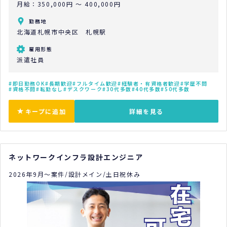
月給：350,000円 ～ 400,000円
勤務地
北海道札幌市中央区 札幌駅
雇用形態
派遣社員
即日勤務OK
長期歓迎
フルタイム歓迎
経験者・有資格者歓迎
学歴不問
資格不問
転勤なし
デスクワーク
30代多数
40代多数
50代多数
キープに追加
詳細を見る
ネットワークインフラ設計エンジニア
2026年9月～案件/設計メイン/土日祝休み