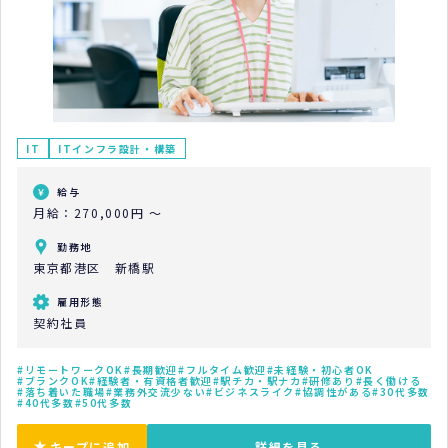
IT
ITインフラ設計・構築
給与
月給：270,000円 ～
勤務地
東京都港区 新橋駅
雇用形態
契約社員
リモートワークOK
長期歓迎
フルタイム歓迎
未経験・初心者OK
ブランクOK
経験者・有資格者歓迎
駅チカ・駅ナカ
研修あり
長く働ける
落ち着いた職場
業務外交流少ない
ビジネスライク
協調性がある
30代多数
40代多数
50代多数
キープに追加
詳細を見る