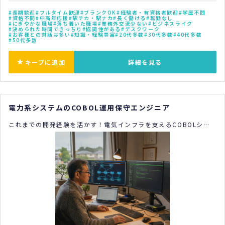
長期歓迎
フルタイム歓迎
ブランクOK
経験者・有資格者歓迎
学歴不問
資格不問
中高年応援
駅チカ・駅ナカ
長く働ける
転勤なし
にぎやかな職場
落ち着いた職場
業務外交流少ない
ビジネスライク
決められた時間できっちり
協調性がある
デスクワーク
お客様との対話は多い
知識・経験豊富
20代多数
30代多数
40代多数
50代多数
キープに追加
詳細を見る
電力系システムのCOBOL運用保守エンジニア
これまでの開発経験を活かす！電気インフラを支えるCOBOLシス
テムの運用保守。要件定義から担当しキャリアアップも叶う安定環
境！