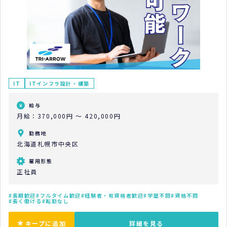
IT
ITインフラ設計・構築
給与
月給：370,000円 ～ 420,000円
勤務地
北海道札幌市中央区
雇用形態
正社員
長期歓迎
フルタイム歓迎
経験者・有資格者歓迎
学歴不問
資格不問
長く働ける
転勤なし
キープに追加
詳細を見る