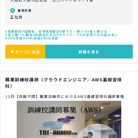
雇用形態
正社員
長期歓迎
経験者・有資格者歓迎
駅チカ・駅ナカ
長く働ける
落ち着いた職場
協調性がある
デスクワーク
お客様との対話は多い
20代多数
30代多数
40代多数
キープに追加
詳細を見る
職業訓練校講師（クラウドエンジニア／AWS基礎習得
科）
11月【年齢不問】職業訓練校におけるAWS基礎習得科講師業務