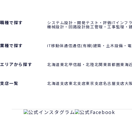
職種で探す
システム設計・開発
テスト・評価
ITインフ
機械設計・回路設計
施工管理・工事監理・
業種で探す
IT
移動体通信
通信(有線)
建築・土木
設備・電
エリアから探す
北海道
東北
甲信越・北陸
北関東
首都圏
東海
支店一覧
北海道支店
東北支店
東京支店
名古屋支店
大