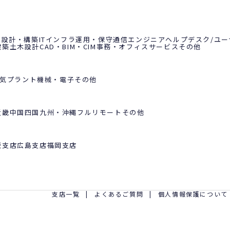
ラ設計・構築
ITインフラ運用・保守
通信エンジニア
ヘルプデスク/ユ
建築土木設計
CAD・BIM・CIM
事務・オフィスサービス
その他
気
プラント
機械・電子
その他
近畿
中国
四国
九州・沖縄
フルリモート
その他
阪支店
広島支店
福岡支店
支店一覧
よくあるご質問
個人情報保護について