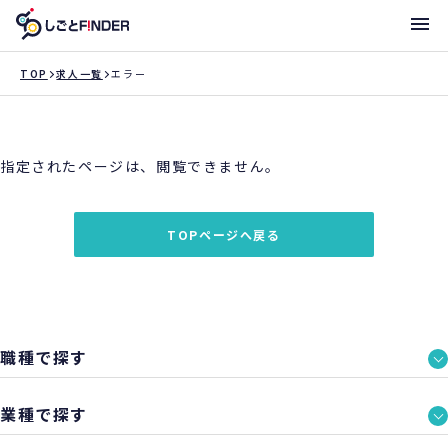
メニ
TOP
求人一覧
エラー
新着求人
指定されたページは、閲覧できません。
働き方・サポート体制一覧
トライアローへ登録
TOPページへ戻る
支店一覧
職種で探す
業種で探す